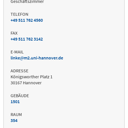
Geschäftszimmer
TELEFON
+49 511 762 4560
FAX
+49 511 762 3142
E-MAIL
linke
m2.uni-hannover.de
ADRESSE
Königsworther Platz 1
30167 Hannover
GEBÄUDE
1501
RAUM
354