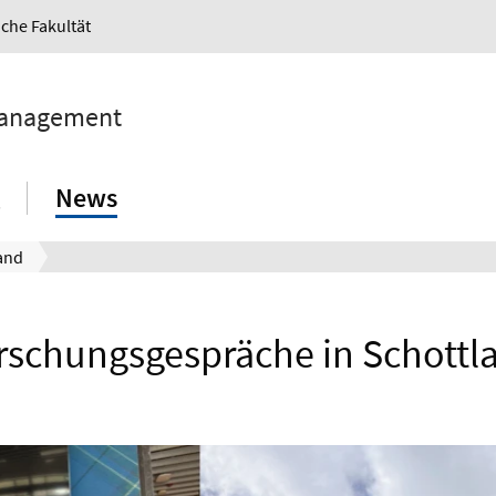
iche Fakultät
 Management
News
and
rschungsgespräche in Schottl